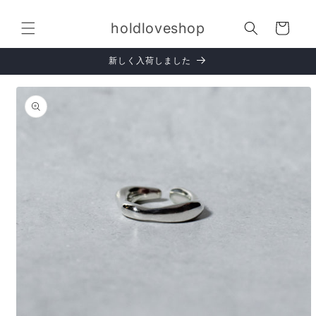
コンテ
カ
ンツに
holdloveshop
進む
ー
ト
新しく入荷しました
商品情
報にス
キップ