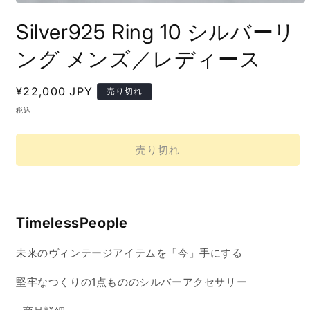
モ
ー
Silver925 Ring 10 シルバーリ
ダ
ル
ング メンズ／レディース
で
メ
デ
通
¥22,000 JPY
売り切れ
ィ
常
ア
税込
(1)
価
を
格
開
売り切れ
く
TimelessPeople
未来のヴィンテージアイテムを「今」手にする
堅牢なつくりの1点もののシルバーアクセサリー