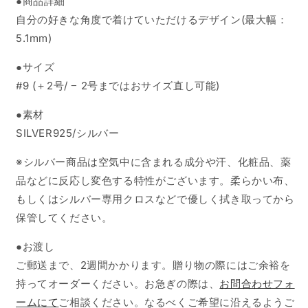
●商品詳細
自分の好きな角度で着けていただけるデザイン(最大幅：
5.1mm)
●サイズ
#9 (＋2号/ −
2号
まではおサイズ直し可能)
●素材
SILVER925/シルバー
※シルバー商品は空気中に含まれる成分や汗、化粧品、薬
品などに反応し変色する特性がございます。柔らかい布、
もしくはシルバー専用クロスなどで優しく拭き取ってから
保管してください。
●
お渡し
ご郵送まで、2週間かかります。贈り物の際にはご余裕を
持ってオーダーください。お急ぎの際は、
お問合わせフォ
ームにて
ご相談ください。なるべくご希望に沿えるようご