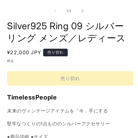
モ
ー
の
1
/
2
ダ
ル
Silver925 Ring 09 シルバー
で
メ
リング メンズ／レディース
デ
ィ
ア
(1)
(
通
¥22,000 JPY
売り切れ
を
常
税込
開
価
く
格
売り切れ
TimelessPeople
未来のヴィンテージアイテムを「今」手にする
堅牢なつくりの1点もののシルバーアクセサリー
●商品詳細
●サイズ