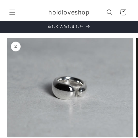
コンテ
カ
ンツに
holdloveshop
進む
ー
ト
新しく入荷しました
商品情
報にス
キップ