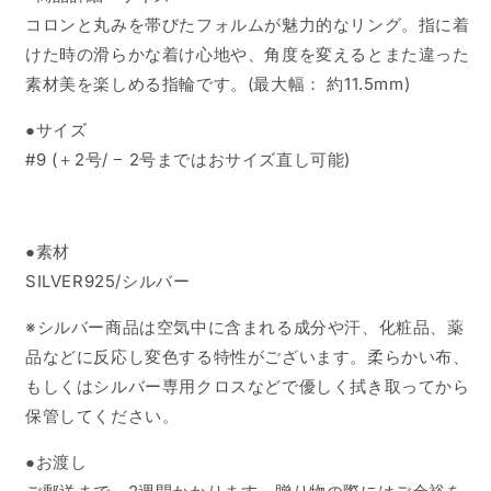
コロンと丸みを帯びたフォルムが魅力的なリング。指に着
けた時の滑らかな着け心地や、角度を変えるとまた違った
素材美を楽しめる指輪です。(
最大幅：
約11
.5mm)
●サイズ
#9 (＋2号/ −
2号
まではおサイズ直し可能)
●素材
SILVER925/シルバー
※シルバー商品は空気中に含まれる成分や汗、化粧品、薬
品などに反応し変色する特性がございます。柔らかい布、
もしくはシルバー専用クロスなどで優しく拭き取ってから
保管してください。
●
お渡し