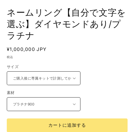
ネームリング【自分で文字を
選ぶ】ダイヤモンドあり/プ
ラチナ
通
¥1,000,000 JPY
常
税込
価
サイズ
格
素材
カートに追加する