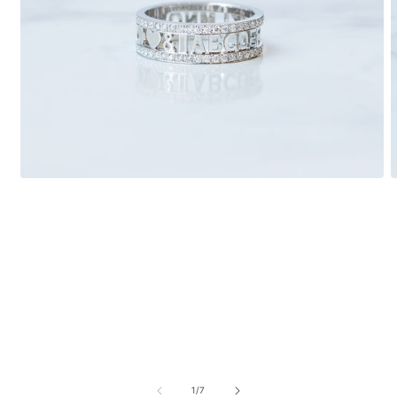
モ
ー
ダ
ル
で
メ
デ
ィ
ア
(1)
(
を
開
く
の
1
/
7