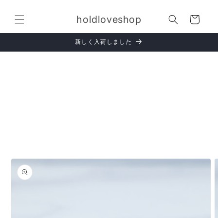
コンテ
カ
ンツに
holdloveshop
進む
ー
ト
新しく入荷しました
商品情
報にス
キップ