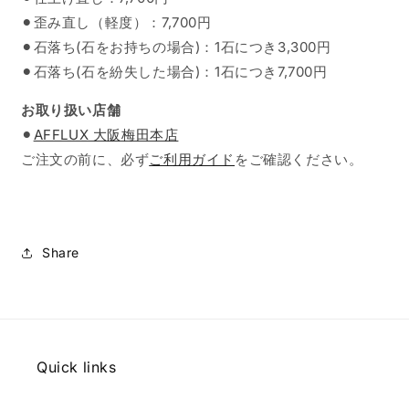
⚫︎歪み直し（軽度）：7,700円
⚫︎石落ち(石をお持ちの場合)：1石につき3,300円
⚫︎石落ち(石を紛失した場合)：1石につき7,700円
お取り扱い店舗
⚫︎
AFFLUX 大阪梅田本店
ご注文の前に、必ず
ご利用ガイド
をご確認ください。
Share
Quick links