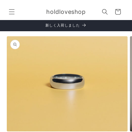
コンテ
カ
ンツに
holdloveshop
進む
ー
ト
新しく入荷しました
商品情
報にス
キップ