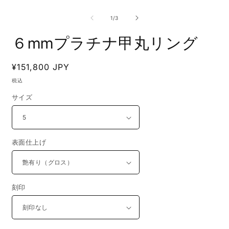
モ
ー
の
1
/
3
ダ
ル
６mmプラチナ甲丸リング
で
メ
デ
通
¥151,800 JPY
ィ
ア
常
税込
(1)
(
価
を
サイズ
開
格
く
表面仕上げ
刻印